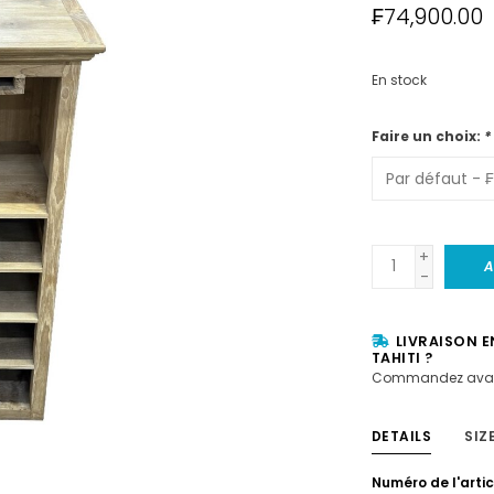
₣74,900.00
En stock
Faire un choix:
*
+
A
-
LIVRAISON E
TAHITI ?
Commandez avan
DETAILS
SIZ
Numéro de l'artic