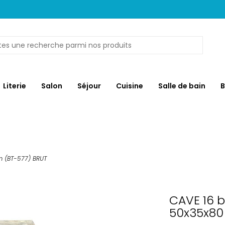
Literie
Salon
Séjour
Cuisine
Salle de bain
B
m (BT-577) BRUT
CAVE 16 b
50x35x80