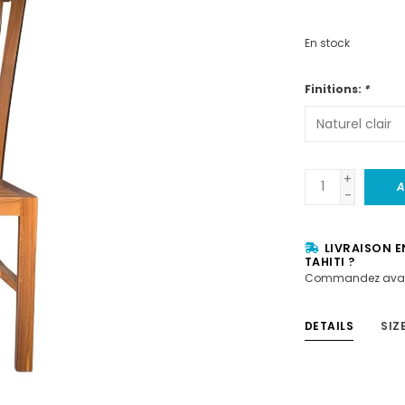
En stock
Finitions:
*
+
A
-
LIVRAISON E
TAHITI ?
Commandez avan
DETAILS
SIZ