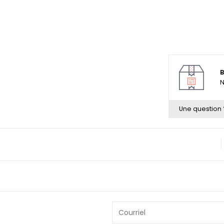
B
N
Une question