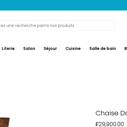
Literie
Salon
Séjour
Cuisine
Salle de bain
B
Chaise Da
₣29,900.00