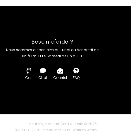
Besoin d'aide ?
Nous sommes disponibles du Lundi au Vendredi de
8h à 17h. Et Le Samedi de 8h à 13H.
Call
Chat
Courriel
FAQ
Meubles, Matelas, Sofa & Literie © 2026
PASTEL DESIGN
- Made with <3 in Tahiti by
Atom