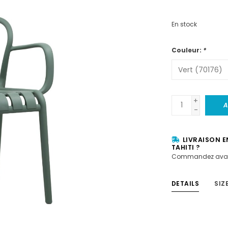
En stock
Couleur:
*
+
A
-
LIVRAISON E
TAHITI ?
Commandez avan
DETAILS
SIZ