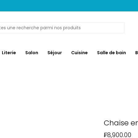
Literie
Salon
Séjour
Cuisine
Salle de bain
B
Chaise e
₣8,900.00