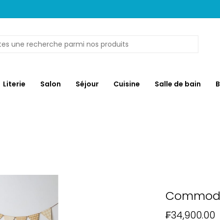
Literie
Salon
Séjour
Cuisine
Salle de bain
B
Commode 
₣34,900.00