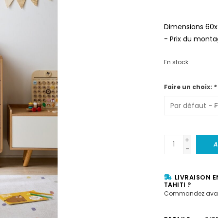
Dimensions 60x4
- Prix du montag
En stock
Faire un choix:
*
+
A
-
LIVRAISON E
TAHITI ?
Commandez avan