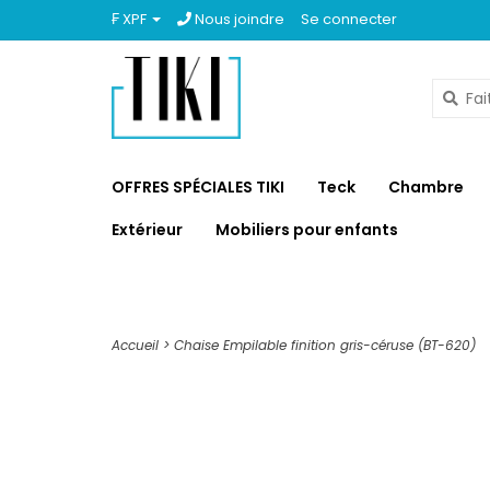
₣ XPF
Nous joindre
Se connecter
OFFRES SPÉCIALES TIKI
Teck
Chambre
Extérieur
Mobiliers pour enfants
Accueil
>
Chaise Empilable finition gris-céruse (BT-620)