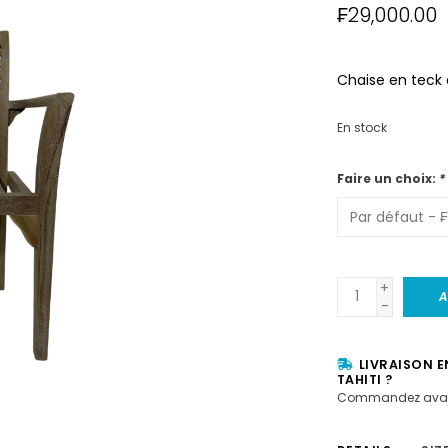
₣29,000.00
Chaise en teck 
En stock
Faire un choix:
*
+
A
-
LIVRAISON E
TAHITI ?
Commandez avan