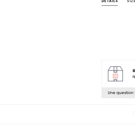
DETAILS
SIZ
B
N
Une question