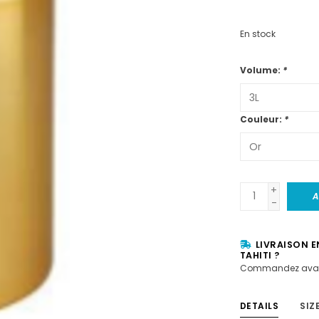
En stock
Volume:
*
Couleur:
*
+
A
-
LIVRAISON E
TAHITI ?
Commandez avan
DETAILS
SIZ