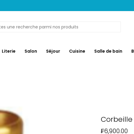
Literie
Salon
Séjour
Cuisine
Salle de bain
B
Corbeille
₣6,900.00