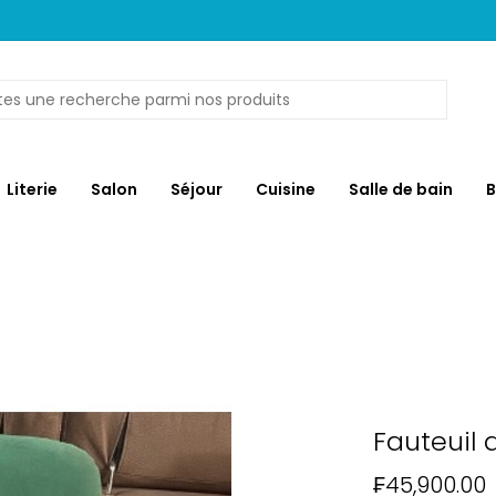
Literie
Salon
Séjour
Cuisine
Salle de bain
B
Fauteuil
₣45,900.00