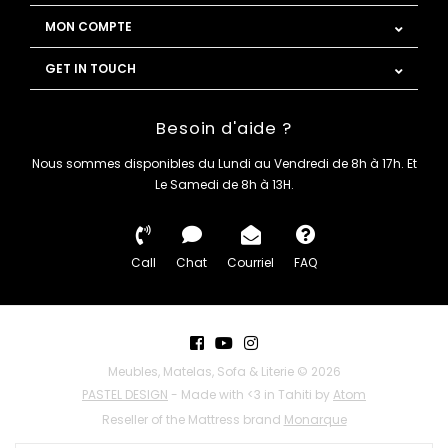
MON COMPTE
GET IN TOUCH
Besoin d'aide ?
Nous sommes disponibles du Lundi au Vendredi de 8h à 17h. Et
Le Samedi de 8h à 13H.
Call
Chat
Courriel
FAQ
Meubles, Matelas, Sofa & Literie © 2026
PASTEL DESIGN
- Made with <3 in Tahiti by
Atom
Reseller of the Mattress brand
Monarque