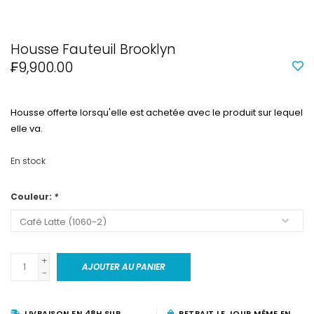
Housse Fauteuil Brooklyn
₣9,900.00
Housse offerte lorsqu'elle est achetée avec le produit sur lequel
elle va.
En stock
Couleur:
*
+
AJOUTER AU PANIER
-
LIVRAISON EN 48H SUR
RETRAIT LE JOUR MÊME EN