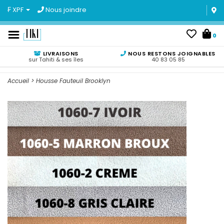
₣ XPF
Nous joindre
0
LIVRAISONS
NOUS RESTONS JOIGNABLES
sur Tahiti & ses îles
40 83 05 85
Accueil
>
Housse Fauteuil Brooklyn