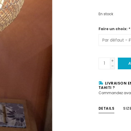
En stock
Faire un choix:
*
+
A
-
LIVRAISON E
TAHITI ?
Commandez avan
DETAILS
SIZ