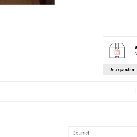
B
N
Une question