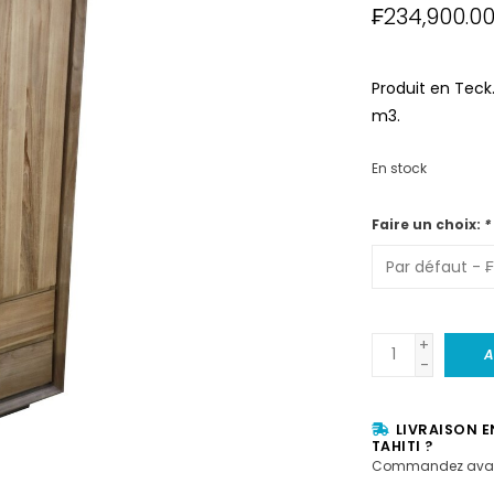
₣234,900.0
Produit en Teck.
m3.
En stock
Faire un choix:
*
+
A
-
LIVRAISON E
TAHITI ?
Commandez avan