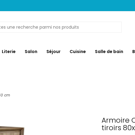
Literie
Salon
Séjour
Cuisine
Salle de bain
B
140 cm
Armoire O
tiroirs 8