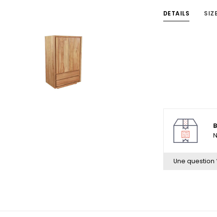
DETAILS
SIZ
B
N
Une question