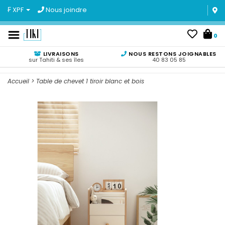
₣ XPF
Nous joindre
0
LIVRAISONS
NOUS RESTONS JOIGNABLES
sur Tahiti & ses îles
40 83 05 85
Accueil
>
Table de chevet 1 tiroir blanc et bois