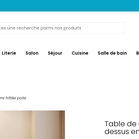
Literie
Salon
Séjour
Cuisine
Salle de bain
B
e frittée polie
Table de 
dessus en 