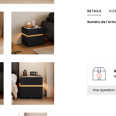
DETAILS
SIZ
Numéro de l'artic
B
N
Une question