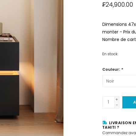
₣24,900.00
Dimensions 47x3
monter - Prix d
Nombre de carto
En stock
Couleur:
*
+
A
-
LIVRAISON E
TAHITI ?
Commandez avan