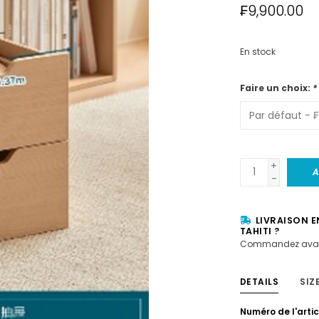
₣9,900.00
En stock
Faire un choix:
*
+
A
-
LIVRAISON E
TAHITI ?
Commandez avan
DETAILS
SIZ
Numéro de l'artic