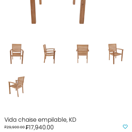
Vida chaise empilable, KD
₣17,940.00
₣29,900.00